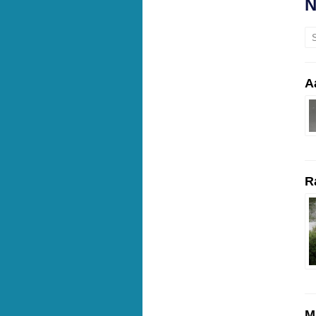
N
S
A
R
M