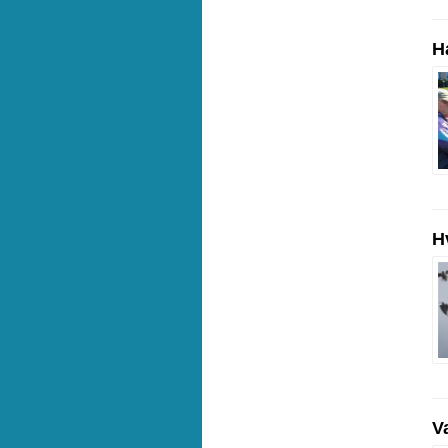
H
H
V