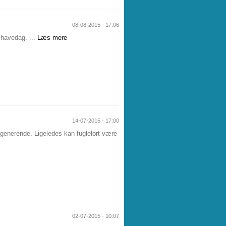
08-08-2015 - 17:06
e havedag. ...
Læs mere
14-07-2015 - 17:00
generende. Ligeledes kan fuglelort være
02-07-2015 - 10:07