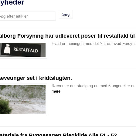
yheder
øg efter artikler
alborg Forsyning har udleveret poser til restaffald til 
Hvad er meningen med det ? Læs hvad Forsyning
æveunger set i kridtslugten.
Ræven er der stadig og nu med 5 unger eller e
mere
ateriale fra Byggesagen Blegkilde Alle 51 - 53.