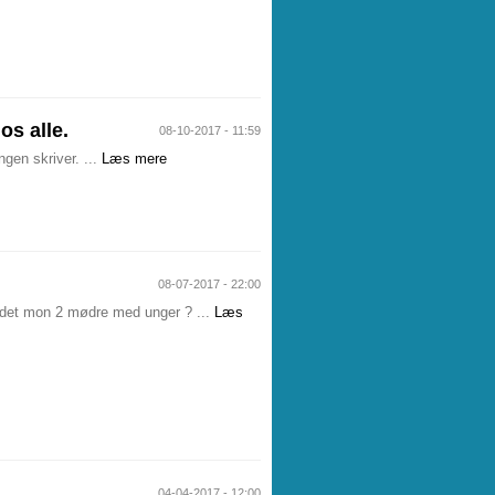
os alle.
08-10-2017 - 11:59
en skriver. ...
Læs mere
08-07-2017 - 22:00
r det mon 2 mødre med unger ? ...
Læs
04-04-2017 - 12:00