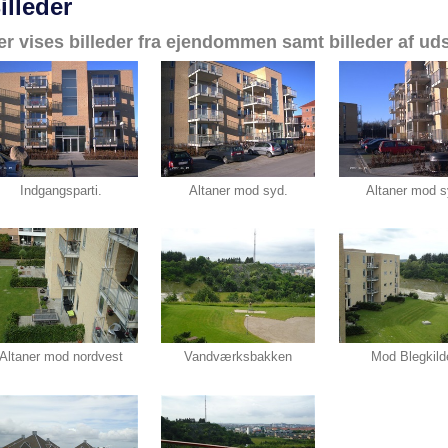
illeder
er vises billeder fra ejendommen samt billeder af u
Indgangsparti.
Altaner mod syd.
Altaner mod s
Altaner mod nordvest
Vandværksbakken
Mod Blegkild